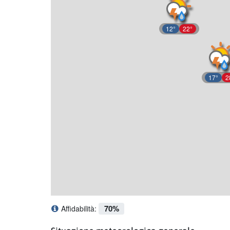
12°
22°
17°
2
70%
Affidabilità:
Cosa significa affidabilità?