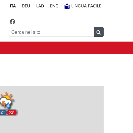
IT
A
DE
U
LA
D
EN
G
LINGUA FACILE
Facebook
Seguici su
Cerca nel sito
Cerca
10°
23°