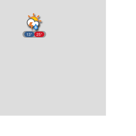
13°
25°