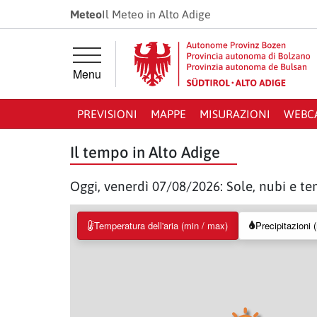
Vai direttamente alla navigazione principale
Vai direttamente al contenuto principale
Meteo
Il Meteo in Alto Adige
Menu
PREVISIONI
MAPPE
MISURAZIONI
WEBC
Il tempo in Alto Adige
Oggi, venerdì 07/08/2026: Sole, nubi e te
Temperatura dell'aria (min / max)
Precipitazioni