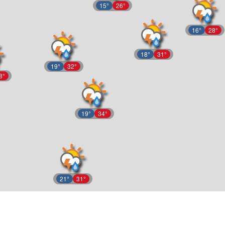
15°
26°
16°
28°
18°
31°
19°
32°
8°
19°
34°
21°
31°