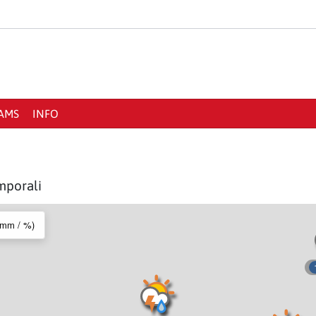
AMS
INFO
mporali
 (mm / %)