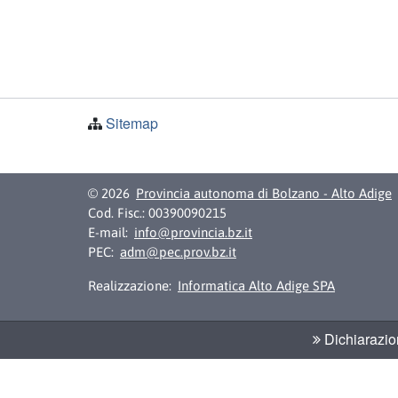
Sitemap
© 2026
Provincia autonoma di Bolzano - Alto Adige
Cod. Fisc.: 00390090215
E-mail:
info@provincia.bz.it
PEC:
adm@pec.prov.bz.it
Realizzazione:
Informatica Alto Adige SPA
Dichiarazion