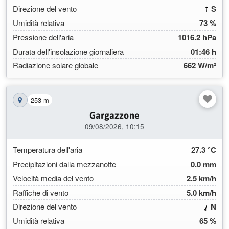
(182
Direzione del vento
S
Umidità relativa
73 %
Pressione dell'aria
1016.2 hPa
Durata dell'insolazione giornaliera
01:46 h
Radiazione solare globale
662 W/m²
253 m
Mostra la stazione sulla mappa
Gargazzone
09/08/2026, 10:15
Temperatura dell'aria
27.3 °C
Precipitazioni dalla mezzanotte
0.0 mm
Velocità media del vento
2.5 km/h
Raffiche di vento
5.0 km/h
(14.
Direzione del vento
N
Umidità relativa
65 %