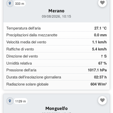
333 m
Mostra la stazione sulla mappa
Merano
09/08/2026, 10:15
Temperatura dell'aria
27.1 °C
Precipitazioni dalla mezzanotte
0.0 mm
Velocità media del vento
1.1 km/h
Raffiche di vento
5.4 km/h
(18
Direzione del vento
S
Umidità relativa
67 %
Pressione dell'aria
1017.1 hPa
Durata dell'insolazione giornaliera
02:37 h
Radiazione solare globale
604 W/m²
1129 m
Mostra la stazione sulla mappa
Monguelfo