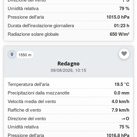
Umidità relativa
79 %
Pressione dell'aria
1015.0 hPa
Durata dell'insolazione giornaliera
01:23 h
Radiazione solare globale
650 W/m²
1550 m
Mostra la stazione sulla mappa
Redagno
09/08/2026, 10:15
Temperatura dell'aria
19.5 °C
Precipitazioni dalla mezzanotte
0.0 mm
Velocità media del vento
4.0 km/h
Raffiche di vento
7.9 km/h
(263
Direzione del vento
O
Umidità relativa
75 %
Pressione dell'aria
1016.8 hPa