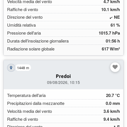
Velocità media del vento
4.7 km/h
Raffiche di vento
10.1 km/h
(58.
Direzione del vento
NE
Umidità relativa
61 %
Pressione dell'aria
1015.7 hPa
Durata dell'insolazione giornaliera
01:56 h
Radiazione solare globale
617 W/m²
1448 m
Mostra la stazione sulla mappa
Predoi
09/08/2026, 10:15
Temperatura dell'aria
20.7 °C
Precipitazioni dalla mezzanotte
0.0 mm
Velocità media del vento
3.6 km/h
Raffiche di vento
9.4 km/h
(184
Direzione del vento
S