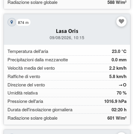
Radiazione solare globale
588 W/m²
874 m
Mostra la stazione sulla mappa
Lasa Oris
09/08/2026, 10:15
Temperatura dell'aria
23.0 °C
Precipitazioni dalla mezzanotte
0.0 mm
Velocità media del vento
2.2 km/h
Raffiche di vento
5.8 km/h
(267
Direzione del vento
O
Umidità relativa
70 %
Pressione dell'aria
1016.9 hPa
Durata dell'insolazione giornaliera
02:20 h
Radiazione solare globale
601 W/m²