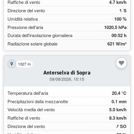
Raffiche di vento
4.7 km/h
(160
Direzione del vento
S
Umidità relativa
100 %
Pressione dell'aria
1020.5 hPa
Durata dell'insolazione giornaliera
00:52 h
Radiazione solare globale
621 W/m²
1327 m
Mostra la stazione sulla mappa
Anterselva di Sopra
09/08/2026, 10:15
Temperatura dell'aria
20.4 °C
Precipitazioni dalla mezzanotte
0.1 mm
Velocità media del vento
5.0 km/h
Raffiche di vento
8.3 km/h
(206
Direzione del vento
SO