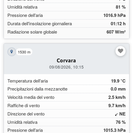
Umidità relativa
81 %
Pressione dell'aria
1016.9 hPa
Durata dell'insolazione giornaliera
01:12 h
Radiazione solare globale
607 W/m²
1530 m
Mostra la stazione sulla mappa
Corvara
09/08/2026, 10:15
Temperatura dell'aria
19.9 °C
Precipitazioni dalla mezzanotte
0.0 mm
Velocità media del vento
2.5 km/h
Raffiche di vento
9.7 km/h
(45.
Direzione del vento
NE
Umidità relativa
76 %
Pressione dell'aria
1015.3 hPa