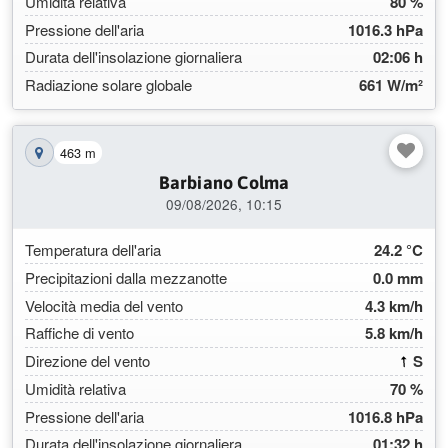
Umidità relativa
80 %
Pressione dell'aria
1016.3 hPa
Durata dell'insolazione giornaliera
02:06 h
Radiazione solare globale
661 W/m²
463 m
Mostra la stazione sulla mappa
Barbiano Colma
09/08/2026, 10:15
Temperatura dell'aria
24.2 °C
Precipitazioni dalla mezzanotte
0.0 mm
Velocità media del vento
4.3 km/h
Raffiche di vento
5.8 km/h
(175
Direzione del vento
S
Umidità relativa
70 %
Pressione dell'aria
1016.8 hPa
Durata dell'insolazione giornaliera
01:32 h