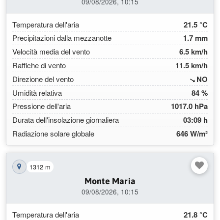
09/08/2026, 10:15
Temperatura dell'aria
21.5 °C
Precipitazioni dalla mezzanotte
1.7 mm
Velocità media del vento
6.5 km/h
Raffiche di vento
11.5 km/h
(300
Direzione del vento
NO
Umidità relativa
84 %
Pressione dell'aria
1017.0 hPa
Durata dell'insolazione giornaliera
03:09 h
Radiazione solare globale
646 W/m²
1312 m
Mostra la stazione sulla mappa
Monte Maria
09/08/2026, 10:15
Temperatura dell'aria
21.8 °C