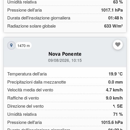
Umidità relativa
63 %
Pressione dell'aria
1017.1 hPa
Durata dell'insolazione giornaliera
01:48 h
Radiazione solare globale
633 W/m²
1470 m
Mostra la stazione sulla mappa
Nova Ponente
09/08/2026, 10:15
Temperatura dell'aria
19.9 °C
Precipitazioni dalla mezzanotte
0.0 mm
Velocità media del vento
4.7 km/h
Raffiche di vento
9.0 km/h
(155
Direzione del vento
SE
Umidità relativa
71 %
Pressione dell'aria
1015.6 hPa
Durata dell'insolazione giornaliera