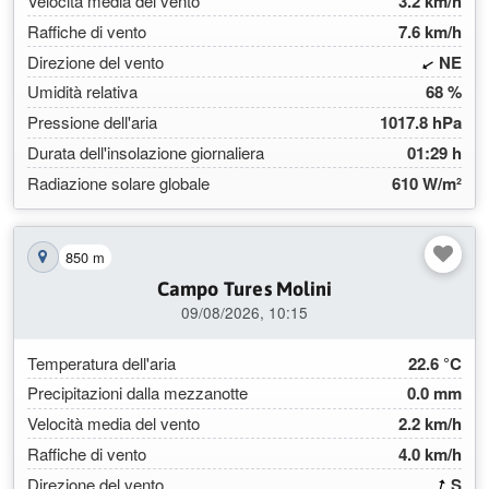
Velocità media del vento
3.2 km/h
Raffiche di vento
7.6 km/h
(58.
Direzione del vento
NE
Umidità relativa
68 %
Pressione dell'aria
1017.8 hPa
Durata dell'insolazione giornaliera
01:29 h
Radiazione solare globale
610 W/m²
850 m
Mostra la stazione sulla mappa
Campo Tures Molini
09/08/2026, 10:15
Temperatura dell'aria
22.6 °C
Precipitazioni dalla mezzanotte
0.0 mm
Velocità media del vento
2.2 km/h
Raffiche di vento
4.0 km/h
(194
Direzione del vento
S