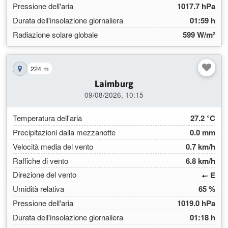
Pressione dell'aria
1017.7 hPa
Durata dell'insolazione giornaliera
01:59 h
Radiazione solare globale
599 W/m²
224 m
Mostra la stazione sulla mappa
Laimburg
09/08/2026, 10:15
Temperatura dell'aria
27.2 °C
Precipitazioni dalla mezzanotte
0.0 mm
Velocità media del vento
0.7 km/h
Raffiche di vento
6.8 km/h
(87.
Direzione del vento
E
Umidità relativa
65 %
Pressione dell'aria
1019.0 hPa
Durata dell'insolazione giornaliera
01:18 h