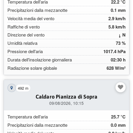
Temperatura dell'aria
22.2 °C
Precipitazioni dalla mezzanotte
0.1 mm
Velocità media del vento
2.9 km/h
Raffiche di vento
5.8 km/h
(355
Direzione del vento
N
Umidità relativa
73 %
Pressione dell'aria
1017.4 hPa
Durata dell'insolazione giornaliera
02:30 h
Radiazione solare globale
628 W/m²
492 m
Mostra la stazione sulla mappa
Caldaro Pianizza di Sopra
09/08/2026, 10:15
Temperatura dell'aria
25.7 °C
Precipitazioni dalla mezzanotte
0.0 mm