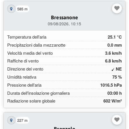
585 m
Mostra la stazione sulla mappa
Bressanone
09/08/2026, 10:15
Temperatura dell'aria
25.1 °C
Precipitazioni dalla mezzanotte
0.0 mm
Velocità media del vento
3.6 km/h
Raffiche di vento
6.8 km/h
(42.
Direzione del vento
NE
Umidità relativa
75 %
Pressione dell'aria
1016.5 hPa
Durata dell'insolazione giornaliera
03:00 h
Radiazione solare globale
602 W/m²
227 m
Mostra la stazione sulla mappa
Bronzolo