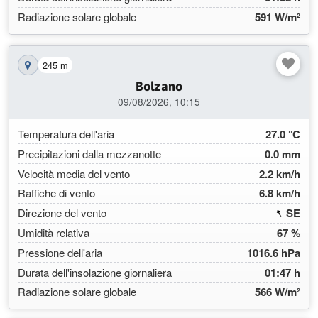
Radiazione solare globale
591 W/m²
245 m
Mostra la stazione sulla mappa
Bolzano
09/08/2026, 10:15
Temperatura dell'aria
27.0 °C
Precipitazioni dalla mezzanotte
0.0 mm
Velocità media del vento
2.2 km/h
Raffiche di vento
6.8 km/h
(152
Direzione del vento
SE
Umidità relativa
67 %
Pressione dell'aria
1016.6 hPa
Durata dell'insolazione giornaliera
01:47 h
Radiazione solare globale
566 W/m²