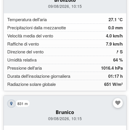
09/08/2026, 10:15
Temperatura dell'aria
27.1 °C
Precipitazioni dalla mezzanotte
0.0 mm
Velocità media del vento
4.0 km/h
Raffiche di vento
7.9 km/h
(20
Direzione del vento
S
Umidità relativa
64 %
Pressione dell'aria
1016.4 hPa
Durata dell'insolazione giornaliera
01:17 h
Radiazione solare globale
651 W/m²
831 m
Mostra la stazione sulla mappa
Brunico
09/08/2026, 10:15