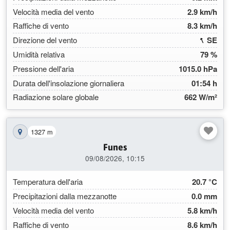
Velocità media del vento
2.9 km/h
Raffiche di vento
8.3 km/h
(155
Direzione del vento
SE
Umidità relativa
79 %
Pressione dell'aria
1015.0 hPa
Durata dell'insolazione giornaliera
01:54 h
Radiazione solare globale
662 W/m²
1327 m
Mostra la stazione sulla mappa
Funes
09/08/2026, 10:15
Temperatura dell'aria
20.7 °C
Precipitazioni dalla mezzanotte
0.0 mm
Velocità media del vento
5.8 km/h
Raffiche di vento
8.6 km/h