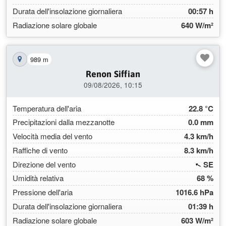
Durata dell'insolazione giornaliera
00:57 h
Radiazione solare globale
640 W/m²
989 m
Mostra la stazione sulla mappa
Renon Siffian
09/08/2026, 10:15
Temperatura dell'aria
22.8 °C
Precipitazioni dalla mezzanotte
0.0 mm
Velocità media del vento
4.3 km/h
Raffiche di vento
8.3 km/h
(118
Direzione del vento
SE
Umidità relativa
68 %
Pressione dell'aria
1016.6 hPa
Durata dell'insolazione giornaliera
01:39 h
Radiazione solare globale
603 W/m²