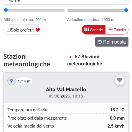
Altitudine minima
Altitudine massima
Altitudine minima:
200
m
Altitudine massima:
1950
m
Mostra risultati co
Mostra ri
Solo preferiti
Schede
Tabella
Reimposta
Stazioni
57 Stazioni
meteorologiche
meteorologiche
1714 m
Mostra la stazione sulla mappa
Alta Val Martello
09/08/2026, 10:15
Temperatura dell'aria
16.2 °C
Precipitazioni dalla mezzanotte
0.0 mm
Velocità media del vento
2.5 km/h