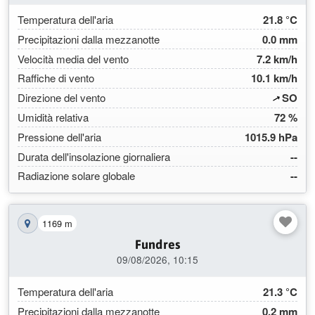
Temperatura dell'aria
21.8 °C
Precipitazioni dalla mezzanotte
0.0 mm
Velocità media del vento
7.2 km/h
Raffiche di vento
10.1 km/h
(240
Direzione del vento
SO
Umidità relativa
72 %
Pressione dell'aria
1015.9 hPa
Durata dell'insolazione giornaliera
--
Radiazione solare globale
--
1169 m
Mostra la stazione sulla mappa
Fundres
09/08/2026, 10:15
Temperatura dell'aria
21.3 °C
Precipitazioni dalla mezzanotte
0.2 mm