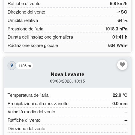
Raffiche di vento
6.8 km/h
(227
Direzione del vento
SO
Umidità relativa
64 %
Pressione dell'aria
1018.3 hPa
Durata dell'insolazione giornaliera
01:41 h
Radiazione solare globale
604 W/m²
1126 m
Mostra la stazione sulla mappa
Nova Levante
09/08/2026, 10:15
Temperatura dell'aria
22.8 °C
Precipitazioni dalla mezzanotte
0.0 mm
Velocità media del vento
--
Raffiche di vento
--
Direzione del vento
--