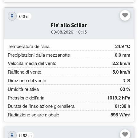
840 m
Mostra la stazione sulla mappa
Fie' allo Sciliar
09/08/2026, 10:15
Temperatura dell'aria
24.9 °C
Precipitazioni dalla mezzanotte
0.0 mm
Velocità media del vento
2.2 km/h
Raffiche di vento
5.0 km/h
(160
Direzione del vento
S
Umidità relativa
63 %
Pressione dell'aria
1019.2 hPa
Durata dell'insolazione giornaliera
01:38 h
Radiazione solare globale
598 W/m²
1152 m