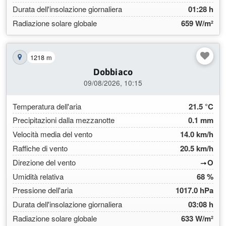
Durata dell'insolazione giornaliera
01:28 h
Radiazione solare globale
659 W/m²
1218 m
Mostra la stazione sulla mappa
Dobbiaco
09/08/2026, 10:15
Temperatura dell'aria
21.5 °C
Precipitazioni dalla mezzanotte
0.1 mm
Velocità media del vento
14.0 km/h
Raffiche di vento
20.5 km/h
(268
Direzione del vento
O
Umidità relativa
68 %
Pressione dell'aria
1017.0 hPa
Durata dell'insolazione giornaliera
03:08 h
Radiazione solare globale
633 W/m²