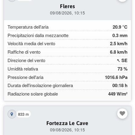
Mostra la stazione sulla mappa
Fleres
09/08/2026, 10:15
Temperatura dell'aria
20.9 °C
Precipitazioni dalla mezzanotte
0.3 mm
Velocità media del vento
2.5 km/h
Raffiche di vento
6.8 km/h
(140
Direzione del vento
SE
Umidità relativa
73 %
Pressione dell'aria
1016.6 hPa
Durata dell'insolazione giornaliera
00:18 h
Radiazione solare globale
449 W/m²
833 m
Mostra la stazione sulla mappa
Fortezza Le Cave
09/08/2026, 10:15