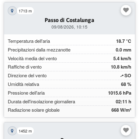
1713 m
Mostra la stazione sulla mappa
Passo di Costalunga
09/08/2026, 10:15
Temperatura dell'aria
18.7 °C
Precipitazioni dalla mezzanotte
0.0 mm
Velocità media del vento
5.4 km/h
Raffiche di vento
10.8 km/h
(239
Direzione del vento
SO
Umidità relativa
68 %
Pressione dell'aria
1015.6 hPa
Durata dell'insolazione giornaliera
02:11 h
Radiazione solare globale
668 W/m²
1452 m
Mostra la stazione sulla mappa