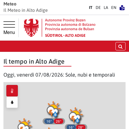
Vai direttamente alla navigazione principale
Vai direttamente al contenuto principale
Meteo
IT
DE
LA
EN
Il Meteo in Alto Adige
Menu
Ce
Il tempo in Alto Adige
Oggi, venerdì 07/08/2026: Sole, nubi e temporali
16°
26°
16°
28°