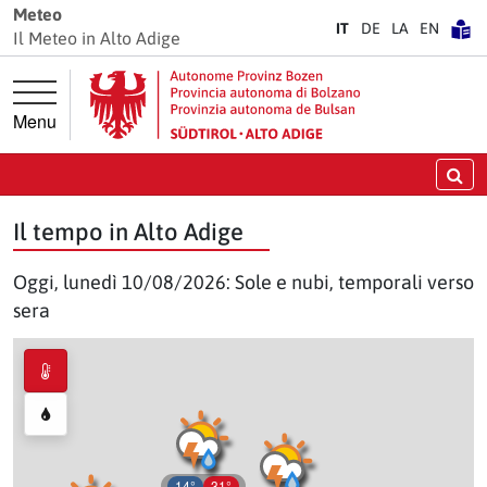
Vai direttamente alla navigazione principale
Vai direttamente al contenuto principale
Meteo
IT
DE
LA
EN
Il Meteo in Alto Adige
Menu
Ce
Il tempo in Alto Adige
Oggi, lunedì 10/08/2026: Sole e nubi, temporali verso
sera
14°
31°