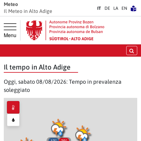
Vai direttamente alla navigazione principale
Vai direttamente al contenuto principale
Meteo
IT
DE
LA
EN
Il Meteo in Alto Adige
Menu
Ce
Il tempo in Alto Adige
Oggi, sabato 08/08/2026: Tempo in prevalenza
soleggiato
13°
29°