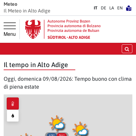
Vai direttamente alla navigazione principale
Vai direttamente al contenuto principale
Meteo
IT
DE
LA
EN
Il Meteo in Alto Adige
Menu
Ce
Il tempo in Alto Adige
Oggi, domenica 09/08/2026: Tempo buono con clima
di piena estate
13°
31°