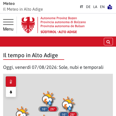
Vai direttamente alla navigazione principale
Vai direttamente al contenuto principale
Meteo
IT
DE
LA
EN
Il Meteo in Alto Adige
Menu
Ce
Il tempo in Alto Adige
Oggi, venerdì 07/08/2026: Sole, nubi e temporali
16°
26°
16°
28°