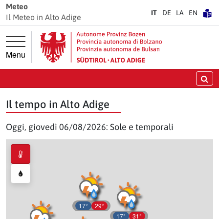
Vai direttamente alla navigazione principale
Vai direttamente al contenuto principale
Meteo
IT
DE
LA
EN
Il Meteo in Alto Adige
Menu
Ce
Il tempo in Alto Adige
Oggi, giovedì 06/08/2026: Sole e temporali
17°
29°
17°
31°